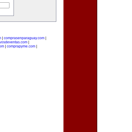
m
|
comprasenparaguay.com
|
ivosdeventas.com
|
com
|
comprapyme.com
|