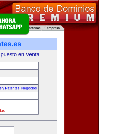
tes.es
 puesto en Venta
s y Patentes
,
Negocios
tas