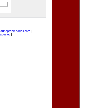
caribepropiedades.com
|
ades.ec
|