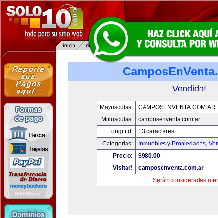
CamposEnVenta.
Vendido!
Mayusculas:
CAMPOSENVENTA.COM.AR
Minusculas:
camposenventa.com.ar
Longitud:
13 caracteres
Categorias:
Inmuebles y Propiedades
,
Ven
Precio:
$980.00
Visitar!
camposenventa.com.ar
Serán consideradas ofer