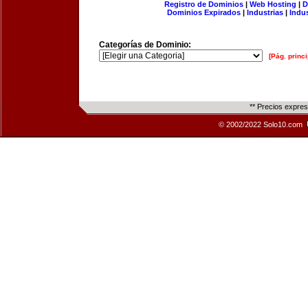
Registro de Dominios
|
Web Hosting
|
D
Dominios Expirados
|
Industrias
|
Indu
Categorías de Dominio:
[Pág. princi
** Precios expre
© 2002/2022 Solo10.com