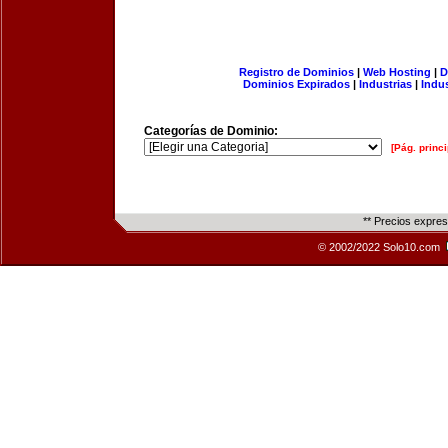
Registro de Dominios
|
Web Hosting
|
D
Dominios Expirados
|
Industrias
|
Indu
Categorías de Dominio:
[Pág. princi
** Precios expre
© 2002/2022 Solo10.com