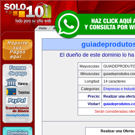
guiadeproduto
El dueño de este dominio lo ha
Mayusculas:
GUIADEPRODUTO
Minusculas:
guiadeprodutos.c
Longitud:
14 caracteres
Categorias:
Empresas e Industr
Precio:
Realizar una ofert
Visitar!
guiadeprodutos.c
Serán consideradas ofer
Realizar una Oferta