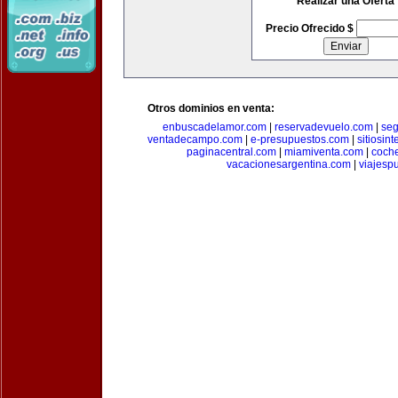
Realizar una Oferta
Precio Ofrecido $
Otros dominios en venta:
enbuscadelamor.com
|
reservadevuelo.com
|
se
ventadecampo.com
|
e-presupuestos.com
|
sitiosin
paginacentral.com
|
miamiventa.com
|
coch
vacacionesargentina.com
|
viajesp