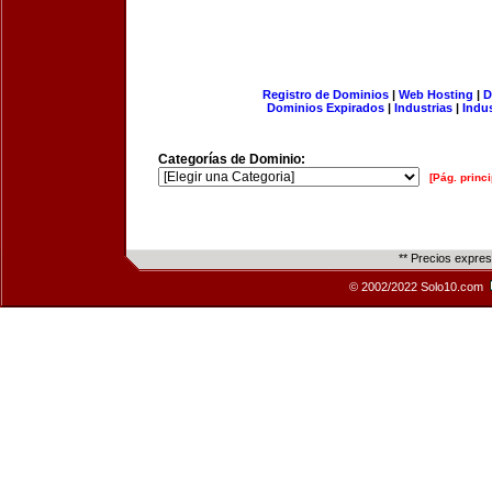
Registro de Dominios
|
Web Hosting
|
D
Dominios Expirados
|
Industrias
|
Indu
Categorías de Dominio:
[Pág. princi
** Precios expre
© 2002/2022 Solo10.com