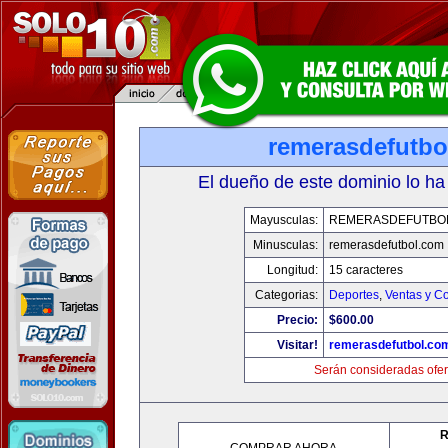
remerasdefutbo
El dueño de este dominio lo ha
Mayusculas:
REMERASDEFUTBO
Minusculas:
remerasdefutbol.com
Longitud:
15 caracteres
Categorias:
Deportes
,
Ventas y Co
Precio:
$600.00
Visitar!
remerasdefutbol.co
Serán consideradas ofer
R