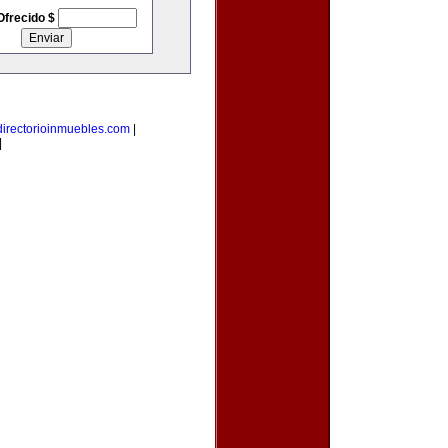
Ofrecido $
directorioinmuebles.com
|
|