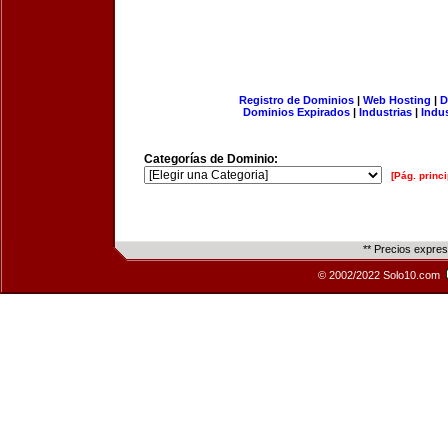
Registro de Dominios
|
Web Hosting
|
D
Dominios Expirados
|
Industrias
|
Indu
Categorías de Dominio:
[Pág. princi
** Precios expre
© 2002/2022 Solo10.com