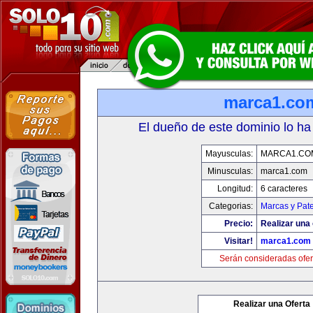
marca1.co
El dueño de este dominio lo ha
Mayusculas:
MARCA1.CO
Minusculas:
marca1.com
Longitud:
6 caracteres
Categorias:
Marcas y Pat
Precio:
Realizar una 
Visitar!
marca1.com
Serán consideradas ofer
Realizar una Oferta