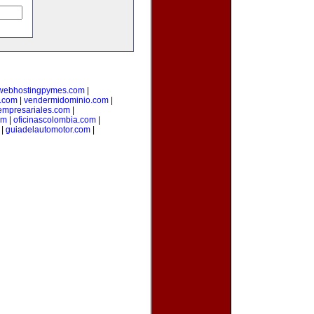
webhostingpymes.com
|
.com
|
vendermidominio.com
|
empresariales.com
|
om
|
oficinascolombia.com
|
|
guiadelautomotor.com
|