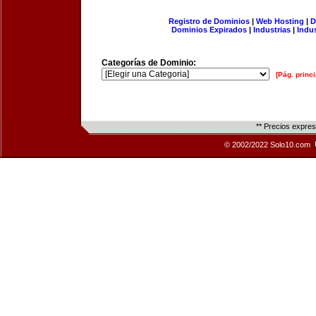
Registro de Dominios
|
Web Hosting
|
D
Dominios Expirados
|
Industrias
|
Indu
Categorías de Dominio:
[Pág. princi
** Precios expre
© 2002/2022 Solo10.com