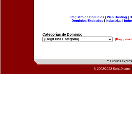
Registro de Dominios
|
Web Hosting
|
D
Dominios Expirados
|
Industrias
|
Indu
Categorías de Dominio:
[Pág. princi
** Precios expre
© 2002/2022 Solo10.com